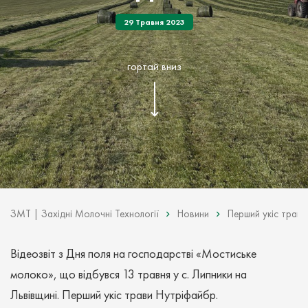
29 Травня 2023
гортай вниз
ЗМТ | Західні Молочні Технології
Новини
Перший укіс трави
Відеозвіт з Дня поля на господарстві «Мостиське
молоко», що відбувся 13 травня у с. Липники на
Львівщині. Перший укіс трави Нутріфайбр.