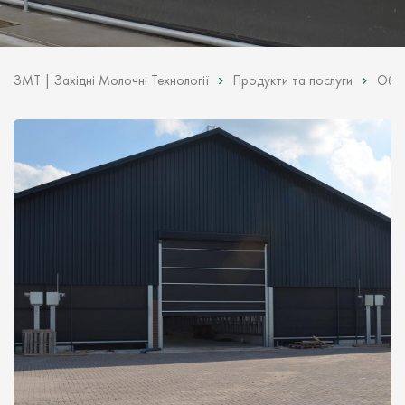
ЗМТ | Західні Молочні Технології
Продукти та послуги
Обла